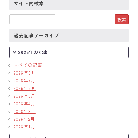
サイト内検索
クラブの歴史
歴代会長・幹事
過去記事アーカイブ
記念誌
2026年の記事
案内
すべての記事
例会場・事務局の案内
2026年8月
2026年7月
リンク集
2026年6月
情報公開
2026年5月
2026年4月
入会のご案内
2026年3月
2026年2月
2026年1月