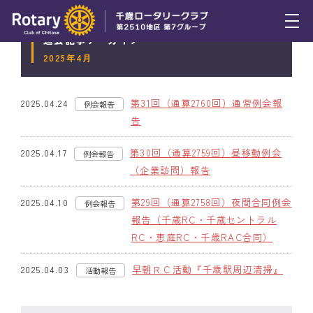
過去記事アーカイブ
トピックス
2025年4月
例会報告
第31回（通算2760回）通常例会報
2025.04.24
例会報告
活動報告
告
理事会報告
第30回（通算2759回）昼移動例会
2025.04.17
例会報告
（企業訪問）報告
スケジュール
第29回（通算2758回）夜間合同例会
2025.04.10
例会報告
年間プログラム
報告（千歳RC・千歳セントラル
RC・恵庭RC・千歳RAC合同）
木曜会
早朝ＲＣ活動『千歳駅周辺清掃』
2025.04.03
活動報告
組織図
クラブのあゆみ