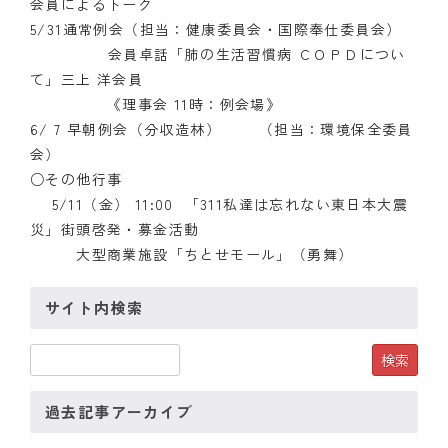
会員によるトーク
5/31通常例会（担当：健康委員会・国際奉仕委員会）
会員卓話「肺の生活習慣病 ＣＯＰＤについ
て」三上 洋会員
《理事会 11時：例会場》
6/ 7 早朝例会（分収造林） （担当：環境保全委員
会）
○その他行事
5/11（金） 11:00 「311私達は忘れない東日本大震
災」街頭啓発・募金活動
大型商業施設「ちとせモール」（勇舞）
サイト内検索
過去記事アーカイブ