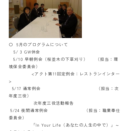
クラブの歴史
歴代会長・幹事
記念誌
〇 5月のプログラムについて
案内
5/ 3 GW休会
5/10 早朝例会（桜並木の下草刈り） （担当：環
例会場・事務局の案内
境保全委員会）
<アクト第11回定例会：レストランインター
リンク集
>
5/17 通常例会 （担当：次
情報公開
年度三役）
次年度三役活動報告
入会のご案内
5/24 夜間通常例会 （担当：職業奉仕
委員会）
「In Your Life（あなたの人生の中で）」～