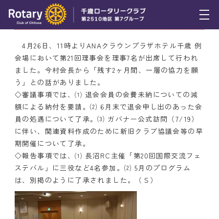
第21回理事会の開催
トピックス
4月26日、11時よりANAクラウンプラザホテル千歳 例
会場において第21回理事会を理事7名が出席して行われ
例会報告
ました。今村会長から「残す2ヶ月間、一層の協力を願
う」との話がありました。
活動報告
◇審議事項では、⑴ 退会会員の会費未納についての減
理事会報告
額による納付を要請。⑵ 6月末で退会申し出のあった会
員の処遇について了承。⑶ ガバナー公式訪問（7/19）
スケジュール
に伴い、関連資料作成のために新旧クラブ協議会等の早
期開催について了承。
年間プログラム
◇報告事項では、⑴ 長沼RC主催「第20回国際交流フェ
ステバル」に三役など4名参加。⑵ 5月のプログラム
木曜会
は、別掲のように了承されました。（Ｓ）
組織図
クラブのあゆみ