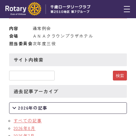
2011年5月19日(木) 12:30
トピックス
内容
通常例会
会場
ＡＮＡクラウンプラザホテル
例会報告
担当委員会
次年度三役
活動報告
サイト内検索
理事会報告
スケジュール
過去記事アーカイブ
年間プログラム
木曜会
2026年の記事
組織図
すべての記事
2026年8月
クラブのあゆみ
2026年7月