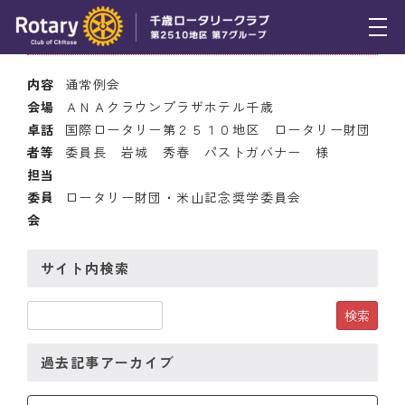
2010年11月11日(木) 12:30
トピックス
内容
通常例会
会場
ＡＮＡクラウンプラザホテル千歳
例会報告
卓話
国際ロータリー第２５１０地区 ロータリー財団
者等
委員長 岩城 秀春 パストガバナー 様
活動報告
担当
理事会報告
委員
ロータリー財団・米山記念奨学委員会
会
スケジュール
サイト内検索
年間プログラム
木曜会
組織図
過去記事アーカイブ
クラブのあゆみ