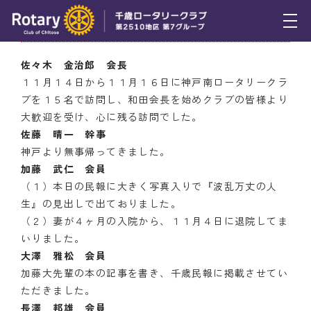
11月18日（木） ニコニコＢＯＸ
トピックス
佐々木 金治郎 会長
１１月１４日から１１月１６日に神戸南ロータリークラ
例会報告
ブを１５名で訪問し、和田会長を始めクラブの皆様より
大歓迎を受け、心に残る訪問でした。
活動報告
佐藤 晴一 幹事
理事会報告
神戸より無事帰ってきました。
加藤 武仁 会員
スケジュール
（１）本日の民報に大きく写真入りで『波乱万丈の人
生』の見出しで出ておりました。
年間プログラム
（２）妻が４ヶ月の入院から、１１月４日に退院してま
いりました。
木曜会
大澤 雅松 会員
加藤大先輩の本の記事を書き、千歳民報に掲載させてい
組織図
ただきました。
クラブのあゆみ
長澤 邦雄 会員