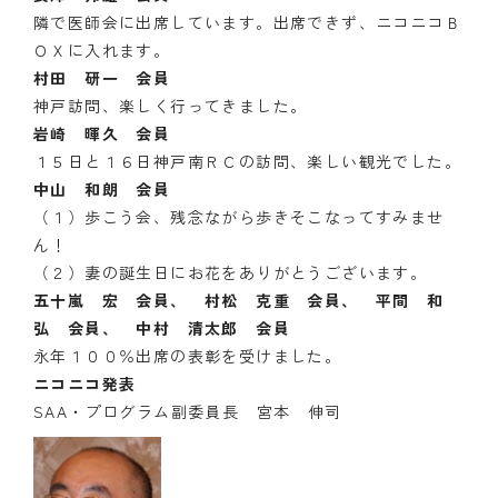
隣で医師会に出席しています。出席できず、ニコニコＢ
クラブの歴史
ＯＸに入れます。
村田 研一 会員
歴代会長・幹事
神戸訪問、楽しく行ってきました。
岩崎 暉久 会員
記念誌
１５日と１６日神戸南ＲＣの訪問、楽しい観光でした。
中山 和朗 会員
案内
（１）歩こう会、残念ながら歩きそこなってすみませ
例会場・事務局の案内
ん！
（２）妻の誕生日にお花をありがとうございます。
リンク集
五十嵐 宏 会員、 村松 克重 会員、 平間 和
弘 会員、 中村 清太郎 会員
情報公開
永年１００％出席の表彰を受けました。
ニコニコ発表
入会のご案内
SAA・プログラム副委員長 宮本 伸司