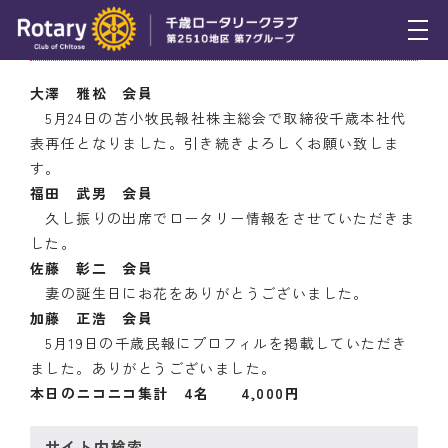
5月26日（木） ニコニコＢＯＸ
トピックス
大澤 雅松 会員
5月24日の苫小牧民報社株主総会で取締役千歳本社代
例会報告
表再任となりました。引き続きよろしくお願い致しま
す。
活動報告
福田 武男 会員
理事会報告
久し振りの出席でロータリー情報をさせていただきま
した。
スケジュール
佐藤 彰二 会員
妻の誕生日にお花をありがとうございました。
年間プログラム
加藤 正浩 会員
5月19日の千歳民報にプロフィルを掲載していただき
木曜会
ました。ありがとうございました。
本日のニコニコ集計 4名 4,000円
組織図
クラブのあゆみ
サイト内検索