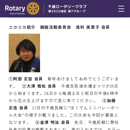
1月24日（木） ニコニコBOX
トピックス
ニコニコ紹介 親睦活動委員会 浅利 美恵子 会員
例会報告
活動報告
理事会報告
スケジュール
①阿部 正信 会員
新年あけましておめでとうございま
す。
②大澤 雅松 会員
千歳支笏湖氷濤まつりが25日
年間プログラム
から始まります。26日から毎週土日と祝日の午後6時半
から花火を上げますので見に来てください。
③加藤
木曜会
正浩 会員
21日の千歳民報に“ほくでんミニバレーボー
ル大会”の様子が載りました。この大会も今回が最後と
組織図
なります。
④金澤 明法 会員
先日、千歳民報に弊社
クラブのあゆみ
社長の記事が掲載されました。風のうわさでは、カラー