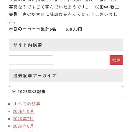
写真なのですごく喜んでいたようです。
⑤田中 敬二
クラブの歴史
会員
妻の誕生日に綺麗な花をありがとうございまし
た。
歴代会長・幹事
本日のニコニコ集計5名 5,000円
記念誌
サイト内検索
案内
例会場・事務局の案内
過去記事アーカイブ
リンク集
情報公開
2026年の記事
すべての記事
入会のご案内
2026年8月
2026年7月
2026年6月