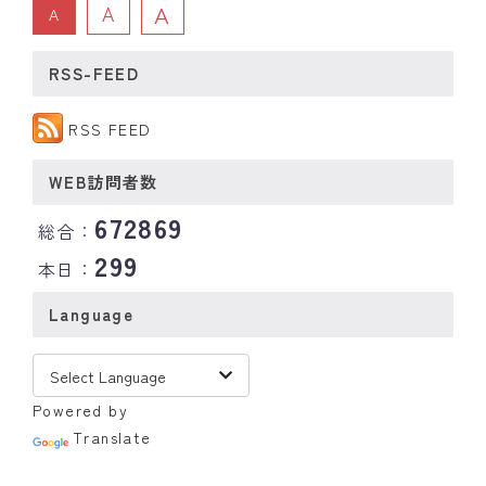
A
A
A
RSS-FEED
RSS FEED
WEB訪問者数
672869
総合：
299
本日：
Language
Powered by
Translate