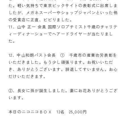
た。軽い気持ちで東京ビックサイトの表彰式に出席しま
したが、メガネスーパーやショップジャパンといった他
の受賞店に正直、ビビりました。
11、山中 正一 会員 国際ソロプチミスト千歳のチャリテ
ィーディナーショーでヘアードライヤーが当たりまし
た。
12、中山和朗パスト会長 ① 千歳市の産業功労表彰を
いただきました。もう少し頑張ります。お祝いいただ
き、ありがとうございます。辞退してすいません。お心
だけいただきます。
②、長女に孫が誕生しました。妻にお花ありがとうござ
います。
本日のニコニコＢＯＸ 12名 25,000円