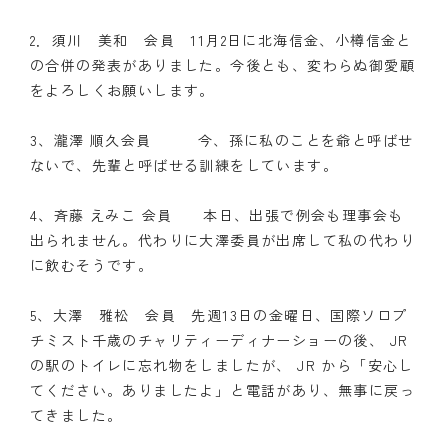
クラブの歴史
2．須川 美和 会員 11月2日に北海信金、小樽信金と
の合併の発表がありました。今後とも、変わらぬ御愛顧
歴代会長・幹事
をよろしくお願いします。
記念誌
3、瀧澤 順久会員 今、孫に私のことを爺と呼ばせ
ないで、先輩と呼ばせる訓練をしています。
案内
4、斉藤 えみこ 会員 本日、出張で例会も理事会も
例会場・事務局の案内
出られません。代わりに大澤委員が出席して私の代わり
リンク集
に飲むそうです。
情報公開
5、大澤 雅松 会員 先週13日の金曜日、国際ソロプ
チミスト千歳のチャリティーディナーショーの後、 JR
入会のご案内
の駅のトイレに忘れ物をしましたが、 JR から「安心し
てください。ありましたよ」と電話があり、無事に戻っ
てきました。