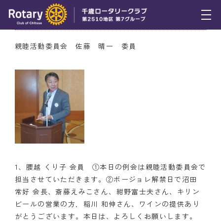
11月19日（木） ニコニコBOX
トピックス
親睦活動委員会 佐藤 晴一 委員
例会報告
活動報告
理事会報告
スケジュール
年間プログラム
1、腰越 くり子 会員 ①本日の例会は親睦活動委員会で
木曜会
担当させていただきます。②ボージョレ解禁日で沼田
常好 会長、斎藤えみこさん、紺野富士夫さん、キリン
組織図
ビールの営業の方．稲川 和伸さん、ワインの提供あり
がとうございます。本日は、よろしくお願いします。
クラブのあゆみ