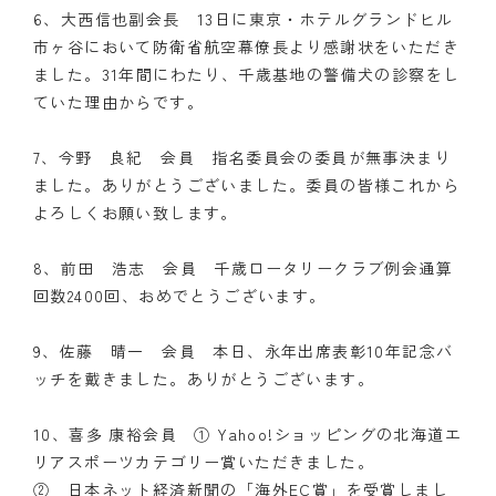
6、大西信也副会長 13日に東京・ホテルグランドヒル
市ヶ谷において防衛省航空幕僚長より感謝状をいただき
ました。31年間にわたり、千歳基地の警備犬の診察をし
ていた理由からです。
7、今野 良紀 会員 指名委員会の委員が無事決まり
ました。ありがとうございました。委員の皆様これから
よろしくお願い致します。
8、前田 浩志 会員 千歳ロータリークラブ例会通算
回数2400回、おめでとうございます。
9、佐藤 晴一 会員 本日、永年出席表彰10年記念バ
ッチを戴きました。ありがとうございます。
10、喜多 康裕会員 ① Yahoo!ショッピングの北海道エ
リアスポーツカテゴリー賞いただきました。
② 日本ネット経済新聞の「海外EC賞」を受賞しまし