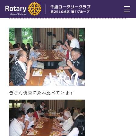
7月15日（木） ビール利き酒大会の模様
トピックス
例会報告
活動報告
理事会報告
スケジュール
皆さん慎重に飲み比べています
年間プログラム
木曜会
組織図
クラブのあゆみ