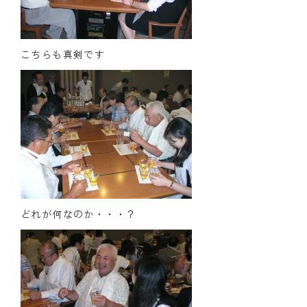
クラブの歴史
こちらも真剣です
歴代会長・幹事
記念誌
案内
例会場・事務局の案内
リンク集
情報公開
どれが何なのか・・・？
入会のご案内