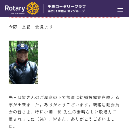
6月2日（木） 今野 良紀 会員よりお礼の挨拶
トピックス
今野 良紀 会員より
例会報告
活動報告
理事会報告
スケジュール
年間プログラム
先日は皆さんのご厚意の下で無事に結婚披露宴を終える
木曜会
事が出来ました。ありがとうございます。親睦活動委員
会の皆さま、特に小畑 彰 先生の素晴らしい歌唱力に
組織図
癒されました（笑）。皆さん、ありがとうございまし
た。
クラブのあゆみ