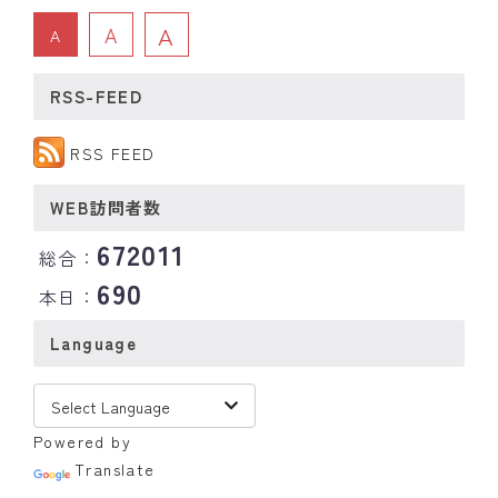
A
A
A
RSS-FEED
RSS FEED
WEB訪問者数
672011
総合：
690
本日：
Language
Powered by
Translate