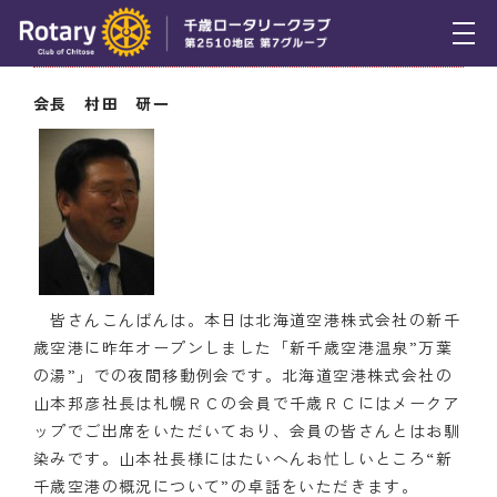
11月22日（木） 会長挨拶
トピックス
会長 村田 研一
例会報告
活動報告
理事会報告
スケジュール
皆さんこんばんは。本日は北海道空港株式会社の新千
年間プログラム
歳空港に昨年オープンしました「新千歳空港温泉”万葉
の湯”」での夜間移動例会です。北海道空港株式会社の
木曜会
山本邦彦社長は札幌ＲＣの会員で千歳ＲＣにはメークア
ップでご出席をいただいており、会員の皆さんとはお馴
組織図
染みです。山本社長様にはたいへんお忙しいところ“新
千歳空港の概況について”の卓話をいただきます。
クラブのあゆみ