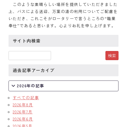
このような素晴らしい場所を提供していただきました
クラブの歴史
上、バスによる送迎、万葉の湯の利用についてご配慮を
いただき、これこそがロータリーで言うところの“職業
歴代会長・幹事
奉仕”であると思います。心よりお礼を申し上げます。
記念誌
サイト内検索
案内
例会場・事務局の案内
過去記事アーカイブ
リンク集
2026年の記事
情報公開
すべての記事
入会のご案内
2026年8月
2026年7月
2026年6月
2026年5月