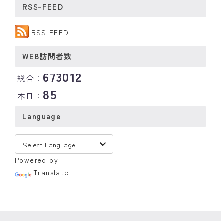
RSS-FEED
RSS FEED
WEB訪問者数
673012
総合：
85
本日：
Language
Powered by
Translate