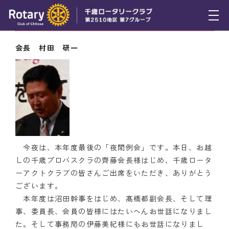
6月27日（木） 会長挨拶
トピックス
会長 村田 研一
例会報告
活動報告
理事会報告
スケジュール
今夜は、本年度最後の「夜間例会」です。本日、お越
年間プログラム
しの千歳プロバスクラの齊藤会長様はじめ、千歳ロータ
ーアクトクラブの皆さんご出席をいただき、ありがとう
木曜会
ございます。
本年度は沼田幹事をはじめ、髙橋都副会長、そして理
組織図
事、委員長、会員の皆様にはたいへんお世話になりまし
た。そして事務局の伊藤美紀様にもお世話になりまし
クラブのあゆみ