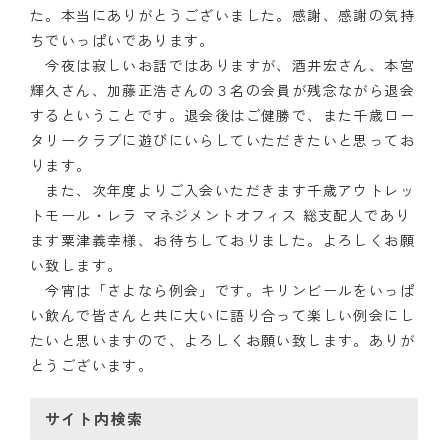
た。本当にありがとうございました。感謝、感謝の気持
クラブの歴史
ちでいっぱいであります。
今夜は寂しいお話ではありますが、酒井宏さん、本宮
歴代会長・幹事
輝久さん、加藤正浩さんの３名の会員が残念ながら退会
するということです。退会後はご健勝で、また千歳ロー
記念誌
タリークラブに遊びにいらしていただきたいと思ってお
ります。
案内
また、次年度よりご入会いただきます千歳アウトレッ
トモール・レラ マネジメントオフィス 総支配人であり
例会場・事務局の案内
ます粟津義幸様、お待ちしておりました。よろしくお願
リンク集
い致します。
今宵は「さよなら例会」です。キリンビールをいっぱ
情報公開
い飲んで皆さんと共に大いに語り合って楽しい例会にし
たいと思いますので、よろしくお願い致します。ありが
入会のご案内
とうございます。
サイト内検索