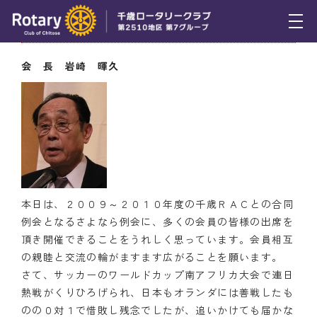
6月24日（木） 会長挨拶
トピックス
会 長 岩崎 暉久
例会報告
活動報告
理事会報告
スケジュール
本日は、２００９～２０１０年度の千歳ＲＡＣとの合同
年間プログラム
例会となるさよなら例会に、多くの会員の皆様の出席を
頂き開催できることをうれしく思っています。会員相互
木曜会
の親睦と交流の輪がますます広がることを願います。
さて、サッカーのワールドカップ南アフリカ大会で連日
組織図
熱戦がくりひろげられ、日本もオランダには善戦したも
のの０対１で惜敗し残念でしたが、追いかけても届かな
クラブのあゆみ