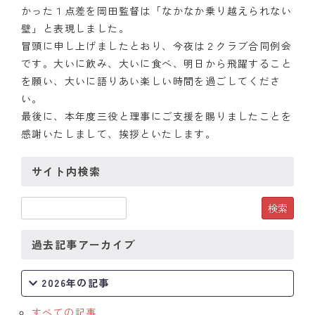
かった１点差を岡田監督は「なかなか乗り越えられない
クラブの歴史
壁」と表現しました。
冒頭に申し上げましたとおり、今夜は２クラブ合同例会
歴代会長・幹事
です。大いに飲み、大いに食べ、明日から飛躍すること
を願い、大いに語りあい楽しい時間を過ごしてくださ
記念誌
い。
最後に、本年度三役と理事にご支援を賜りましたことを
案内
感謝いたしまして、挨拶といたします。
例会場・事務局の案内
サイト内検索
リンク集
情報公開
過去記事アーカイブ
入会のご案内
2026年の記事
すべての記事