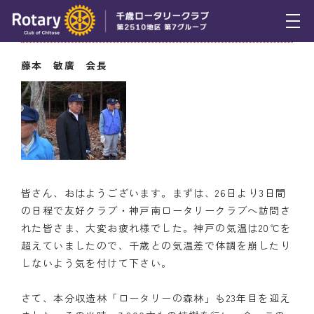
10月30日（木） 会長挨拶
トピックス
藤本 敏廣 会長
例会報告
活動報告
理事会報告
スケジュール
皆さん、おはようございます。まずは、26日より3日間
の日程で友好クラブ・神戸南ロータリークラブへ訪問さ
年間プログラム
れた皆さま、大変お疲れ様でした。神戸の気温は20℃を
超えていましたので、千歳との気温差で体調を崩したり
木曜会
しないよう気を付けて下さい。
組織図
さて、本分収造林「ロータリーの森林」も23年目を迎え
クラブのあゆみ