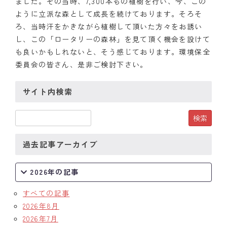
ました。その当時、7,300本もの植樹を行い、今、この
ように立派な森として成長を続けております。そろそ
クラブの歴史
ろ、当時汗をかきながら植樹して頂いた方々をお誘い
し、この「ロータリーの森林」を見て頂く機会を設けて
歴代会長・幹事
も良いかもしれないと、そう感じております。環境保全
委員会の皆さん、是非ご検討下さい。
記念誌
案内
サイト内検索
例会場・事務局の案内
リンク集
過去記事アーカイブ
情報公開
2026年の記事
入会のご案内
すべての記事
2026年8月
2026年7月