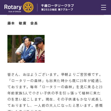
6月4日（木） 会長挨拶
トピックス
藤本 敏廣 会長
例会報告
活動報告
理事会報告
スケジュール
皆さん、おはようございます。早朝よりご苦労様です。
年間プログラム
「ロータリーの森林」も出来た時から既に23年が経過し
ております。毎年「ロータリーの森林」を見に来ると23
木曜会
年前家族5人で小さい子供の手を引っ張って植林に来た
組織図
のを思い起こします。現在、その子供達もかなり成長し
ておりますし、一人前の大人になったと思います。感慨
クラブのあゆみ