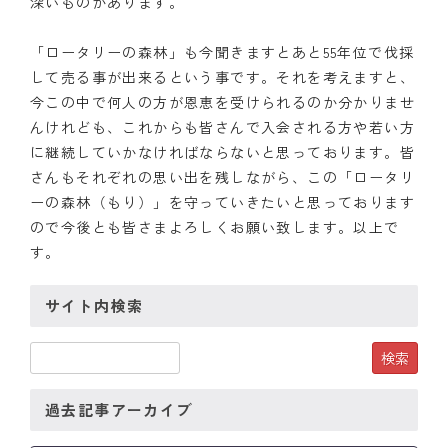
深いものがあります。
クラブの歴史
「ロータリーの森林」も今聞きますとあと55年位で伐採
して売る事が出来るという事です。それを考えますと、
歴代会長・幹事
今この中で何人の方が恩恵を受けられるのか分かりませ
んけれども、これからも皆さんで入会される方や若い方
記念誌
に継続していかなければならないと思っております。皆
案内
さんもそれぞれの思い出を残しながら、この「ロータリ
ーの森林（もり）」を守っていきたいと思っております
例会場・事務局の案内
ので今後とも皆さまよろしくお願い致します。以上で
す。
リンク集
サイト内検索
情報公開
入会のご案内
過去記事アーカイブ