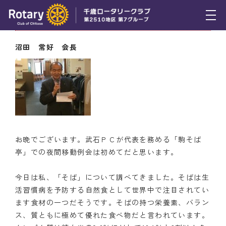
3月17日（木） 会長挨拶
トピックス
沼田 常好 会長
例会報告
活動報告
理事会報告
スケジュール
お晩でございます。武石ＰＣが代表を務める「駒そば
亭」での夜間移動例会は初めてだと思います。
年間プログラム
今日は私、「そば」について調べてきました。そばは生
木曜会
活習慣病を予防する自然食として世界中で注目されてい
組織図
ます食材の一つだそうです。そばの持つ栄養素、バラン
ス、質ともに極めて優れた食べ物だと言われています。
クラブのあゆみ