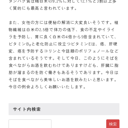
タンパク質は精白米の9.2％に対して12.1％と3割以上多
く質的にも最高と言われています。
クラブの歴史
また、女性の方には便秘の解消に大変良いそうです。植
歴代会長・幹事
物繊維は白米の2.5倍で体力の低下、食の不足やイライ
ラを予防し、胃に良く白米の4倍から5倍含まれていて、
記念誌
ビタミンB₂と老化防止に役立つビタミンEは、癌、肝硬
案内
変、癌を予防するコリンと今話題のポリフェノールなど
含まれているそうです。そして今日、このようにそばを
例会場・事務局の案内
食べながらお酒を飲むわけでありますけども、肝臓に脂
肪が溜まるのを防ぐ働きもあるそうであります。今日は
リンク集
そばを食べながら美味しいお酒を飲みたいと思います。
今日の例会よろしくお願いいたします。
情報公開
入会のご案内
サイト内検索