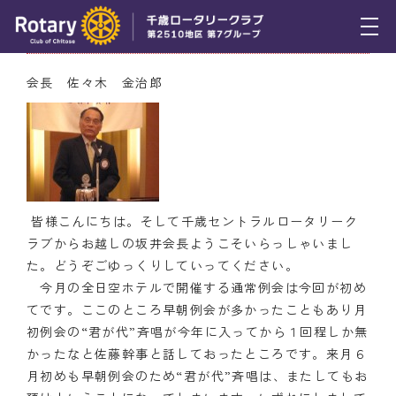
5月19日（木） 会長挨拶
トピックス
会長 佐々木 金治郎
例会報告
活動報告
理事会報告
皆様こんにちは。そして千歳セントラルロータリーク
スケジュール
ラブからお越しの坂井会長ようこそいらっしゃいまし
た。どうぞごゆっくりしていってください。
年間プログラム
今月の全日空ホテルで開催する通常例会は今回が初め
てです。ここのところ早朝例会が多かったこともあり月
木曜会
初例会の“君が代”斉唱が今年に入ってから１回程しか無
組織図
かったなと佐藤幹事と話しておったところです。来月６
月初めも早朝例会のため“君が代”斉唱は、またしてもお
クラブのあゆみ