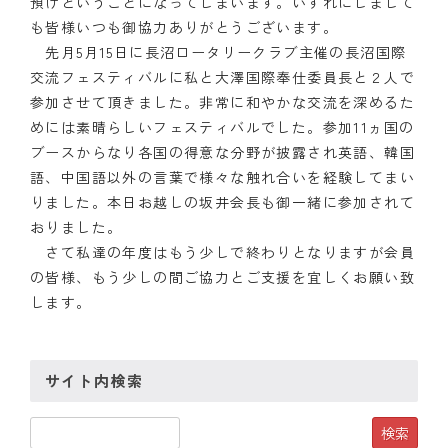
預けということになってしまいます。いずれにしまして
も皆様いつも御協力ありがとうございます。
クラブの歴史
先月5月15日に長沼ロータリークラブ主催の長沼国際
交流フェスティバルに私と大澤国際奉仕委員長と２人で
歴代会長・幹事
参加させて頂きました。非常に和やかな交流を深めるた
めには素晴らしいフェスティバルでした。参加11ヵ国の
記念誌
ブースからなり各国の得意な分野が披露され英語、韓国
案内
語、中国語以外の言葉で様々な触れ合いを経験してまい
りました。本日お越しの坂井会長も御一緒に参加されて
例会場・事務局の案内
おりました。
さて私達の年度はもう少しで終わりとなりますが会員
リンク集
の皆様、もう少しの間ご協力とご支援を宜しくお願い致
します。
情報公開
入会のご案内
サイト内検索