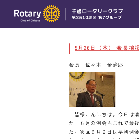
5月26日（木） 会長挨
会長 佐々木 金治郎
皆様こんにちは。今日は清
た。５月の例会もこれで最
た。次回６月２日は早朝例