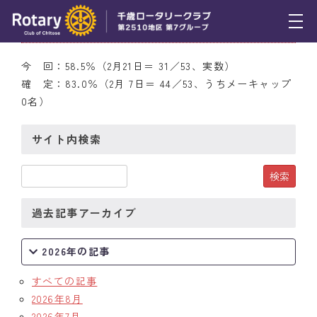
2月21日（木） 出席率
トピックス
今 回：58.5％（2月21日＝ 31／53、実数）
確 定：83.0％（2月 7日＝ 44／53、うちメーキャップ
例会報告
0名）
活動報告
サイト内検索
理事会報告
スケジュール
過去記事アーカイブ
年間プログラム
木曜会
2026年の記事
組織図
すべての記事
2026年8月
クラブのあゆみ
2026年7月