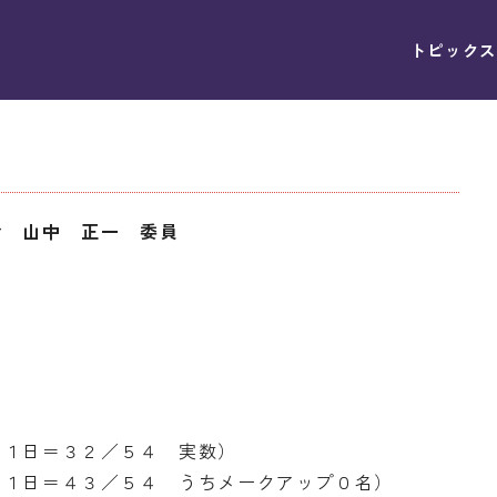
トピックス
会 山中 正一 委員
２１日＝３２／５４ 実数）
３１日＝４３／５４ うちメークアップ０名）