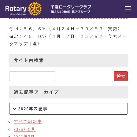
4月24日（木） 出席率
トピックス
今回：５６．６％（４月２４日＝３０／５３ 実数）
確定：４８．０％（４月 ７日＝２５／５２ うちメー
例会報告
クアップ１名）
活動報告
サイト内検索
理事会報告
スケジュール
過去記事アーカイブ
年間プログラム
木曜会
2026年の記事
組織図
すべての記事
2026年8月
クラブのあゆみ
2026年7月