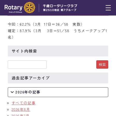
3月17日（木） 出席率
トピックス
今回：62.2％（3月 17日＝36／58 実数）
確定：87.9％（3月 3日＝51／58 うちメークアップ1
例会報告
名）
活動報告
サイト内検索
理事会報告
スケジュール
過去記事アーカイブ
年間プログラム
木曜会
2026年の記事
組織図
すべての記事
2026年8月
クラブのあゆみ
2026年7月