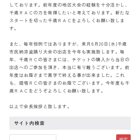
しております。前年度の地区大会の経験を十分活かし、
クラブの歴史
千歳ＲＡＣの力を発揮したいと考えております。新たな
スタートを切った千歳ＲＡＣをよろしくお願い致しま
歴代会長・幹事
す。
記念誌
また、毎年恒例ではありますが、来月8月20日(水)千歳
市民納涼盆踊り大会の出店を今年も実施致します。毎
案内
年、千歳ＲＣの皆さまには、チケットの購入から当日の
出店へのご参加を頂き、本当に有り難うございます。前
例会場・事務局の案内
年度はお蔭さまで黒字で終える事が出来ました。これ
リンク集
も、提唱ＲＣの皆さまのお蔭でございます。今年度も千
歳ＲＡＣをどうぞよろしくお願い致します。
情報公開
以上で会長挨拶と致します。
入会のご案内
サイト内検索