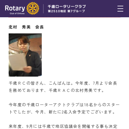
7月17日（木） 千歳ＲＡＣ会長挨拶
トピックス
北村 秀美 会長
例会報告
活動報告
理事会報告
スケジュール
千歳ＲＣの皆さん、こんばんは。今年度、7月より会長
年間プログラム
を務めております、千歳ＲＡＣの北村秀美です。
木曜会
今年度の千歳ローターアクトクラブは18名からのスター
トでしたが、今月、新たに2名入会予定でございます。
組織図
来年度、9月には千歳で地区協議会を開催する事も決定
クラブのあゆみ