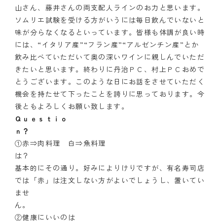
山さん、藤井さんの両支配人ラインのお力と思います。
ソムリエ試験を受ける方がいうには毎日飲んでいないと
味が分らなくなるといっています。皆様も体調が良い時
には、“イタリア産”“フラン産”“アルゼンチン産”とか
飲み比べていただいて奥の深いワインに親しんでいただ
きたいと思います。終わりに丹治ＰＣ、村上ＰＣおめで
とうございます。このような日にお話をさせていただく
機会を持たせて下ったことを誇りに思っております。今
後ともよろしくお願い致します。
Ｑｕｅｓｔｉｏ
①赤⇒肉料理 白⇒魚料理
基本的にその通り。好みによりけりですが、有名寿司店
では「赤」は注文しない方がよいでしょうし、置いてい
ませ
②健康にいいのは