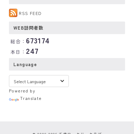
RSS FEED
WEB訪問者数
673174
総合：
247
本日：
Language
Powered by
Translate