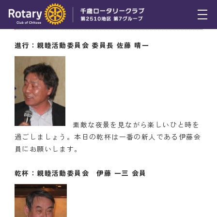
2月21日（木） 卒寿と傘寿を祝う会
トピックス
進行：親睦活動委員会 委員長 佐藤 晴一
例会報告
活動報告
理事会報告
素敵な夜景を見ながら楽しいひと時を
スケジュール
過ごしましょう。本日の乾杯は一番の新人である伊藤会
年間プログラム
員にお願いします。
木曜会
乾杯：親睦活動委員会 伊藤 一三 会員
組織図
クラブのあゆみ