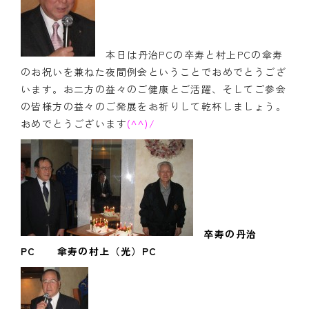
クラブの歴史
本日は丹治PCの卒寿と村上PCの傘寿
歴代会長・幹事
のお祝いを兼ねた夜間例会ということでおめでとうござ
記念誌
います。お二方の益々のご健康とご活躍、そしてご参会
の皆様方の益々のご発展をお祈りして乾杯しましょう。
案内
おめでとうございます
(^^)/
例会場・事務局の案内
リンク集
情報公開
卒寿の丹治
入会のご案内
PC 傘寿の村上（光）PC