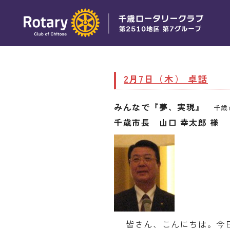
2月7日（木） 卓話
みんなで『夢、実現』
千歳
千歳市長 山口 幸太郎 様 
皆さん、こんにちは。今日