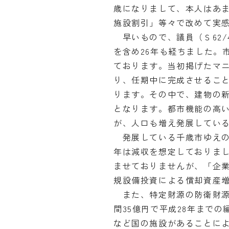
歳になりまして、本人はあ
施設割引」等々で改めて実
早いもので、議員（Ｓ62/
を含め26年も経ちました。市
ております。当初掲げたマニ
り、任期中に完成させるこ
ります。その中で、建物の
となります。都市機能の高
が、人口も増え発展してい
発展している千歳市ゆえの
年は減収を想定しておりまし
ませておりませんが、「企
規設備投資による償却資産
また、特定財源の防衛財源
間35億円で平成28年まで
など国の施設があることに