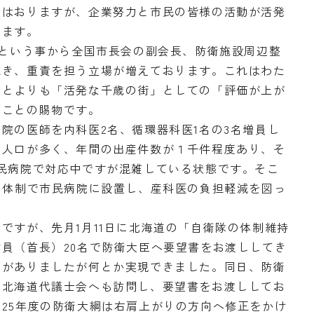
てはおりますが、企業努力と市民の皆様の活動が活発
います。
目という事から全国市長会の副会長、防衛施設周辺整
就き、重責を担う立場が増えております。これはわた
ことよりも「活発な千歳の街」としての「評価が上が
」ことの賜物です。
の医師を内科医2名、循環器科医1名の3名増員し
の人口が多く、年間の出産件数が１千件程度あり、そ
民病院で対応中ですが混雑している状態です。そこ
名体制で市民病院に設置し、産科医の負担軽減を図っ
すが、先月1月11日に北海道の「自衛隊の体制維持
員（首長）20名で防衛大臣へ要望書をお渡ししてき
関がありましたが何とか実現できました。同日、防衛
、北海道代議士会へも訪問し、要望書をお渡ししてお
25年度の防衛大綱は右肩上がりの方向へ修正をかけ