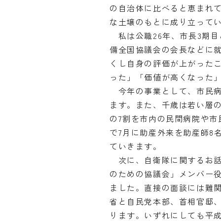
の自治体に比べると恵まれ
な土壌のもとに成り立って
私は公職26年、市長3期
備全国協議会の会長などに
くし自身の評価が上がった
った」「価値が高くなった
今年の事業として、市民病院
ます。また、千歳は若い層
の7割を市内の民間病院や市
で7月に助産外来を助産師8
ていきます。
次に、自衛隊に関するお話で
のための協議会」メンバー役
ました。直接の面談には難
省と自民党本部、首相官邸
ります。いずれにしても平成