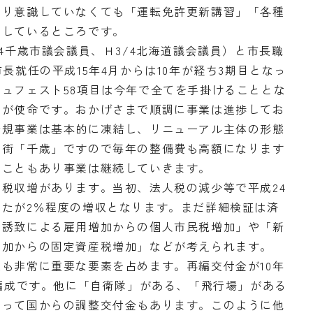
まり意識していなくても「運転免許更新講習」「各種
感しているところです。
4千歳市議会議員、Ｈ3/4北海道議会議員）と市長職
長就任の平成15年4月からは10年が経ち3期目となっ
ュフェスト58項目は今年で全てを手掛けることとな
とが使命です。おかげさまで順調に事業は進捗してお
新規事業は基本的に凍結し、リニューアル主体の形態
い街「千歳」ですので毎年の整備費も高額になります
ることもあり事業は継続していきます。
税収増があります。当初、法人税の減少等で平成24
たが2％程度の増収となります。まだ詳細検証は済
業誘致による雇用増加からの個人市民税増加」や「新
増加からの固定資産税増加」などが考えられます。
も非常に重要な要素を占めます。再編交付金が10年
の編成です。他に「自衛隊」がある、「飛行場」がある
よって国からの調整交付金もあります。このように他