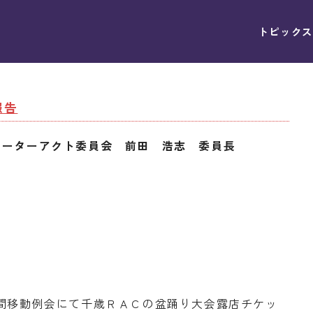
トピックス
報告
ローターアクト委員会 前田 浩志 委員長
間移動例会にて千歳ＲＡＣの盆踊り大会露店チケッ