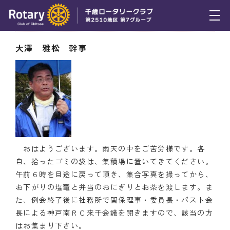
9月4日（水） 幹事報告
トピックス
大澤 雅松 幹事
例会報告
活動報告
理事会報告
スケジュール
おはようございます。雨天の中をご苦労様です。各
年間プログラム
自、拾ったゴミの袋は、集積場に置いてきてください。
午前６時を目途に戻って頂き、集合写真を撮ってから、
木曜会
お下がりの塩竃と弁当のおにぎりとお茶を渡します。ま
た、例会終了後に社務所で関係理事・委員長・パスト会
組織図
長による神戸南ＲＣ来千会議を開きますので、該当の方
はお集まり下さい。
クラブのあゆみ