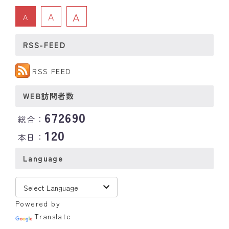
A
A
A
RSS-FEED
RSS FEED
WEB訪問者数
672690
総合：
120
本日：
Language
Powered by
Translate