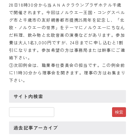
28日18時30分から当ＡＮＡクラウンプラザホテル千歳
クラブの歴史
で開催されます。今回はノルウエー王国・コングスベル
グ市と千歳市の友好親善都市提携25周年を記念し、「北
歴代会長・幹事
欧・ノルウエーの世界」をテーマにノルウエーにちなん
だ料理、飲み物と北欧音楽の演奏などがあります。参加
記念誌
費は大人1名3,000円ですが、24日までに申し込むと1割
引になります。参加希望の方は事務局または幹事にご連
案内
絡下さい。
③次回例会は、職業奉仕委員会の担当です。この例会前
例会場・事務局の案内
に11時30分から理事会を開きます。理事の方はお集まり
リンク集
下さい。
情報公開
サイト内検索
入会のご案内
過去記事アーカイブ