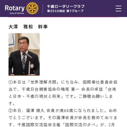
2月13日（木） 幹事報告
トピックス
大澤 雅松 幹事
例会報告
活動報告
理事会報告
スケジュール
①本日は「世界理解月間」にちなみ、国際奉仕委員会担
年間プログラム
当で、千歳日台親善協会の梅尾 要一 会長の卓話「台湾
と日本・千歳の現状と将来」です。ご静聴お願いしま
木曜会
す。
②本日、瀧澤 順久 会員が満66歳になられました。おめ
組織図
でとうございます。その瀧澤会員が会長を務めておりま
す、千歳国際交流協会主催「国際交流の夕べ」が、2月
クラブのあゆみ