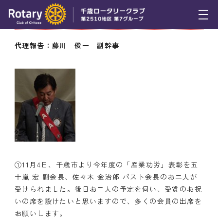
11月6日（木） 幹事報告
トピックス
代理報告：藤川 俊一 副幹事
例会報告
活動報告
理事会報告
スケジュール
年間プログラム
①11月4日、千歳市より今年度の「産業功労」表彰を五
木曜会
十嵐 宏 副会長、佐々木 金治郎 パスト会長のお二人が
受けられました。後日お二人の予定を伺い、受賞のお祝
組織図
いの席を設けたいと思いますので、多くの会員の出席を
お願いします。
クラブのあゆみ