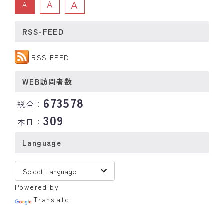
A
A
A
RSS-FEED
RSS FEED
WEB訪問者数
673578
総合：
309
本日：
Language
Powered by
Translate