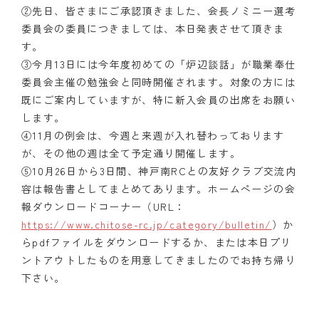
②先日、皆さまにご承認頂きました、会長ノミニー選考
クラブの歴史
委員会の委員につきましては、本日発表させて頂きま
す。
歴代会長・幹事
③今月13日には今年度初めての「炉辺談話」が職業奉仕
委員会主催の勉強会と同時開催されます。対象の方には
記念誌
既にご案内していますが、特に新入会員の出席をお願い
します。
案内
④11月の例会は、今週と来週が入れ替わっております
が、その他の週は全て予定通り開催します。
例会場・事務局の案内
⑤10月26日から3日間、神戸南RCとの友好クラブ交流内
リンク集
容は報告書としてまとめてあります。ホームページの会
報ダウンロードコーナー（URL：
情報公開
https://www.chitose-rc.jp/category/bulletin/
）か
らpdfファイルをダウンロードするか、または本日プリ
入会のご案内
ントアウトしたものを用意してきましたのでお持ち帰り
下さい。