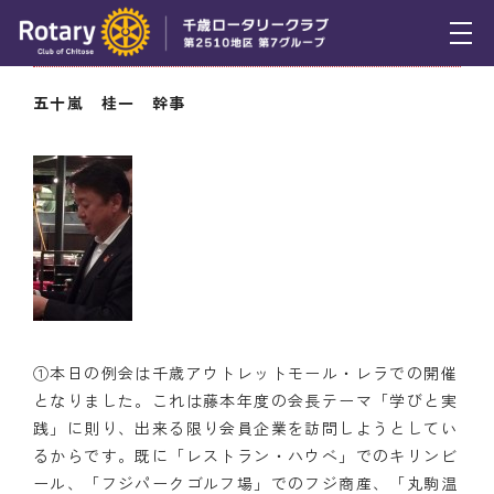
11月20日（木） 幹事報告
トピックス
五十嵐 桂一 幹事
例会報告
活動報告
理事会報告
スケジュール
年間プログラム
①本日の例会は千歳アウトレットモール・レラでの開催
木曜会
となりました。これは藤本年度の会長テーマ「学びと実
践」に則り、出来る限り会員企業を訪問しようとしてい
組織図
るからです。既に「レストラン・ハウベ」でのキリンビ
ール、「フジパークゴルフ場」でのフジ商産、「丸駒温
クラブのあゆみ