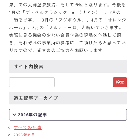
泉」での丸駒温泉旅館、そして今回となります。今後も
クラブの歴史
1月の「ザ・ベルクラシックLien（リアン）」、2月の
「駒そば亭」、3月の「フジボウル」、4月の「オレンジ
歴代会長・幹事
ホール」、5月の「ミルティーロ」と続いていきます。
実際に見る機会の少ない会員企業の現場を体験して頂
記念誌
き、それぞれの事業所の参考にして頂けたらと思ってお
りますので、皆さまのご協力をお願いします。
案内
サイト内検索
例会場・事務局の案内
リンク集
情報公開
過去記事アーカイブ
入会のご案内
2026年の記事
すべての記事
2026年8月