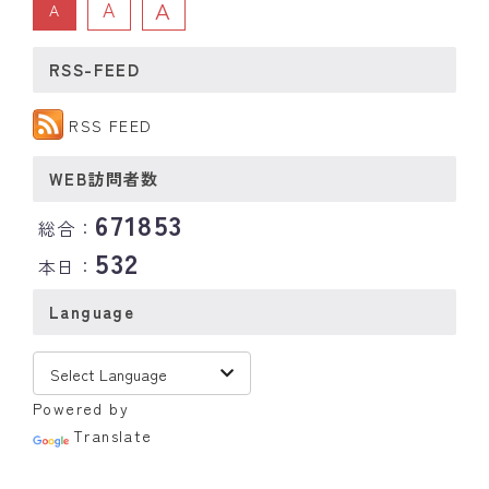
A
A
A
RSS-FEED
RSS FEED
WEB訪問者数
671853
総合：
532
本日：
Language
Powered by
Translate