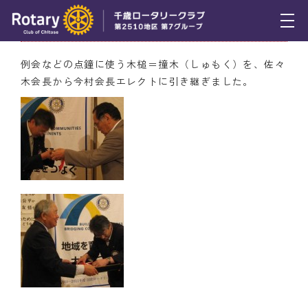
6月30日（木） 撞木の儀
トピックス
例会などの点鐘に使う木槌＝撞木（しゅもく）を、佐々
木会長から今村会長エレクトに引き継ぎました。
例会報告
活動報告
理事会報告
スケジュール
年間プログラム
木曜会
組織図
クラブのあゆみ