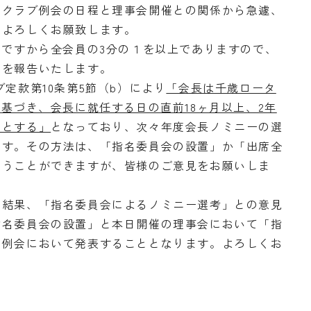
とクラブ例会の日程と理事会開催との関係から急遽、
。よろしくお願致します。
ですから全会員の3分の１を以上でありますので、
とを報告いたします。
定款第10条第5節（b）により
「会長は千歳ロータ
に基づき、会長に就任する日の直前18ヶ月以上、2年
のとする」
となっており、次々年度会長ノミニーの選
ます。その方法は、「指名委員会の設置」か「出席全
行うことができますが、皆様のご意見をお願いしま
結果、「指名委員会によるノミニー選考」との意見
指名委員会の設置」と本日開催の理事会において「指
の例会において発表することとなります。よろしくお