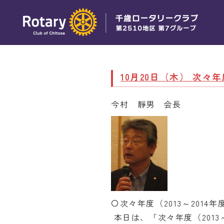
10月20日（木） 次
今村 靜男 会長
〇次々年度（2013～201
本日は、「次々年度（2013