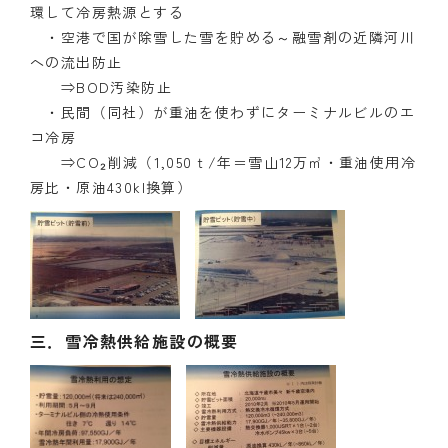
環して冷房熱源とする
・空港で国が除雪した雪を貯める～融雪剤の近隣河川
への流出防止
⇒BOD汚染防止
・民間（同社）が重油を使わずにターミナルビルのエ
コ冷房
⇒CO₂削減（1,050ｔ/年＝雪山12万㎥・重油使用冷
房比・原油430kl換算）
三．雪冷熱供給施設の概要