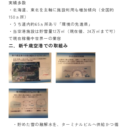
実績多数
・北海道、東北を主軸に施設利用も増加傾向（全国約
150ヵ所）
・うち道内約65ヵ所あり「環境の先進県」
・当空港施設は貯雪量12万㎥（現在値、24万㎥まで可）
で現在稼働中世界一の業容
二．新千歳空港での取組み
・貯めた雪の融解水を、ターミナルビルへ供給かつ循