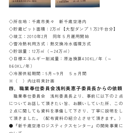
◇所在地：千歳市美々 新千歳空港内
◇貯蔵ピット面積：2万㎡【大型ダンプ１万2千台分】
◇竣工：2010年2月 同年５月運用開始
◇雪冷熱利用方式：熱交換冷水循環方式
◇貯説量：12万㎥（～24万㎥）
◇目標エネルギー削減量：原油換算430KL/年（～
860KL/年）
◇冷房供給期間：5月～9月 ５ヵ月間
※（ ）内は将来計画
四．職業奉仕委員会浅利美恵子委員長からの依頼
職業奉仕委員会 浅利委員長より、事前に以下の２点
についてお話して頂きたい旨、お願いしていた所、この
２点に関しても資料を準備して下さり、丁寧に説明をし
て頂きました。（配布資料の紹介とさせて頂きます。）
●『新千歳空港ロジスティクスセンター』の開発事業に
ついて