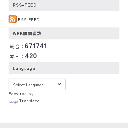
RSS-FEED
RSS FEED
WEB訪問者数
671741
総合：
420
本日：
Language
Powered by
Translate