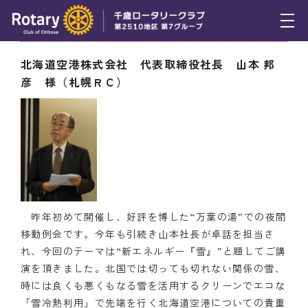
11月28日（木） 職業奉仕委員会卓話
トピックス
北海道空港株式会社 代表取締役社長 山本 邦
彦 様（札幌ＲＣ）
例会報告
活動報告
理事会報告
スケジュール
年間プログラム
昨年初めて開催し、好評を博した“万葉の湯”での夜間
移動例会です。今年も引続き山本社長が卓話を担当さ
木曜会
れ、今回のテーマは“新エネルギー『雪』”と題してご講
演を頂きました。北国では切っても切れない関係の雪、
組織図
時には良くも悪くもなる雪を活用するクリーンでエコな
「雪冷熱利用」で先端を行く北海道空港についての貴重
クラブのあゆみ