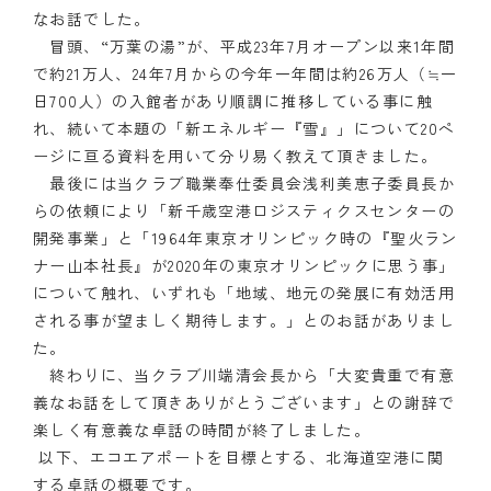
なお話でした。
クラブの歴史
冒頭、“万葉の湯”が、平成23年7月オープン以来1年間
で約21万人、24年7月からの今年一年間は約26万人（≒一
歴代会長・幹事
日700人）の入館者があり順調に推移している事に触
れ、続いて本題の「新エネルギー『雪』」について20ペ
記念誌
ージに亘る資料を用いて分り易く教えて頂きました。
最後には当クラブ職業奉仕委員会浅利美恵子委員長か
案内
らの依頼により「新千歳空港ロジスティクスセンターの
開発事業」と「1964年東京オリンピック時の『聖火ラン
例会場・事務局の案内
ナー山本社長』が2020年の東京オリンピックに思う事」
リンク集
について触れ、いずれも「地域、地元の発展に有効活用
される事が望ましく期待します。」とのお話がありまし
情報公開
た。
終わりに、当クラブ川端清会長から「大変貴重で有意
入会のご案内
義なお話をして頂きありがとうございます」との謝辞で
楽しく有意義な卓話の時間が終了しました。
以下、エコエアポートを目標とする、北海道空港に関
する卓話の概要です。