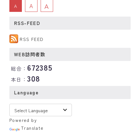
A
A
A
RSS-FEED
RSS FEED
WEB訪問者数
672385
総合：
308
本日：
Language
Powered by
Translate