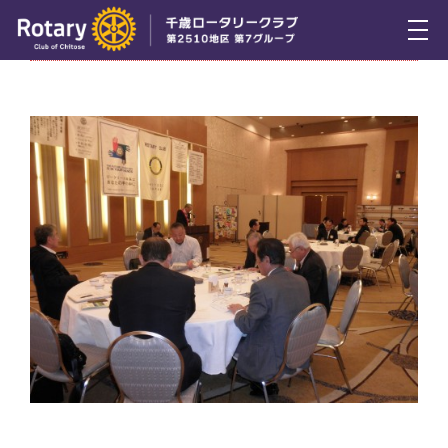
6月10日（木） 通常例会（年次報告）
トピックス
例会報告
活動報告
理事会報告
スケジュール
年間プログラム
木曜会
組織図
クラブのあゆみ