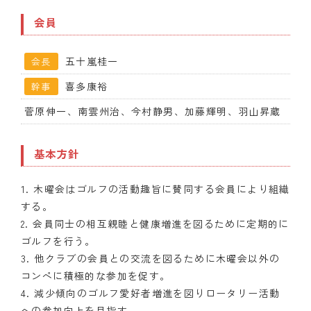
会員
クラブの歴史
歴代会長・幹事
五十嵐桂一
会長
喜多康裕
幹事
記念誌
菅原伸一、南雲州治、今村静男、加藤輝明、羽山昇蔵
案内
例会場・事務局の案内
基本方針
リンク集
1. 木曜会はゴルフの活動趣旨に賛同する会員により組織
する。
情報公開
2. 会員同士の相互親睦と健康増進を図るために定期的に
ゴルフを行う。
入会のご案内
3. 他クラブの会員との交流を図るために木曜会以外の
コンペに積極的な参加を促す。
4. 減少傾向のゴルフ愛好者増進を図りロータリー活動
への参加向上を目指す。