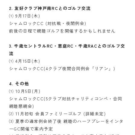
2. 友好クラブ神戸南RCとのゴルフ交流
⑴ 9月17日(木)
シャムロックCC (対抗戦・夜間例会)
前後の日程で親睦ゴルフを開催するかもしれません
3. 千歳セントラルRC・恵庭RC・千歳RACとのゴルフ交
流
⑴ 4月15日(木)
シャムロックCC(4クラブ夜間合同例会「リアン」)
4. その他
⑴ 10月5日(月)
シャムロックCC(5クラブ対抗チャリティコンペ・合同
親睦懇親会)
⑵ 11月初旬 会員ファミリーゴルフ (詳細未定)
⑶ 夏季の通常例会終了後 親睦のハーフプレーをインタ
ーGC開催で案内予定