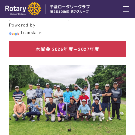
トピックス
Powered by
Translate
例会報告
木曜会 2026年度～2027年度
活動報告
理事会報告
スケジュール
年間プログラム
木曜会
組織図
クラブのあゆみ