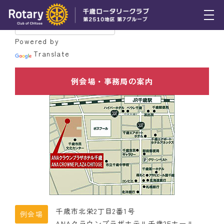
トピックス
Powered by
Translate
例会報告
例会場・事務局の案内
活動報告
理事会報告
スケジュール
年間プログラム
木曜会
組織図
千歳市北栄2丁目2番1号
例会場
クラブのあゆみ
ANAクラウンプラザホテル千歳2Fホール