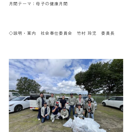
月間テーマ：母子の健康月間
クラブの歴史
歴代会長・幹事
◇説明・案内 社会奉仕委員会 竹村 玲児 委員長
記念誌
案内
例会場・事務局の案内
リンク集
情報公開
入会のご案内