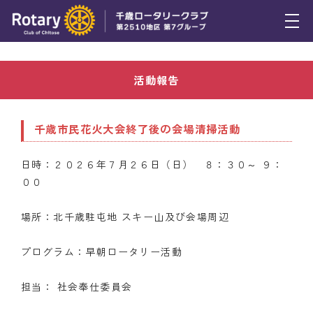
Select Language
▼
トピックス
活動報告
例会報告
活動報告
千歳市民花火大会終了後の会場清掃活動
理事会報告
日時：２０２６年７月２６日（日） ８：３０～ ９：
００
スケジュール
年間プログラム
場所：北千歳駐屯地 スキー山及び会場周辺
木曜会
プログラム：早朝ロータリー活動
組織図
担当： 社会奉仕委員会
クラブのあゆみ