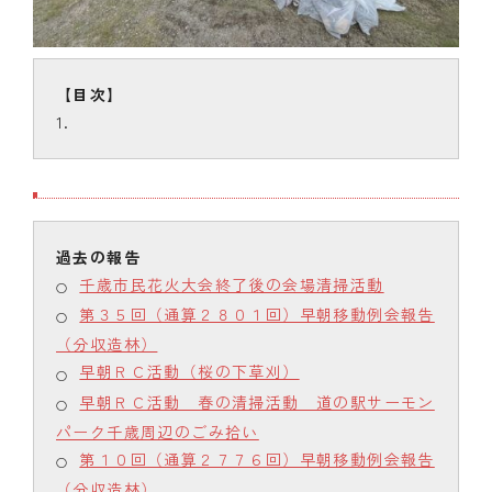
千歳市民花火大会終了後の会場清掃活動
第３５回（通算２８０１回）早朝移動例会報告
（分収造林）
早朝ＲＣ活動（桜の下草刈）
早朝ＲＣ活動 春の清掃活動 道の駅サーモン
パーク千歳周辺のごみ拾い
第１０回（通算２７７６回）早朝移動例会報告
（分収造林）