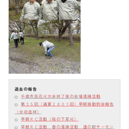
千歳市民花火大会終了後の会場清掃活動
第３５回（通算２８０１回）早朝移動例会報告
（分収造林）
早朝ＲＣ活動（桜の下草刈）
早朝ＲＣ活動 春の清掃活動 道の駅サーモン