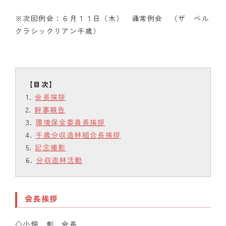
※次回例会：６月１１日（木） 通常例会 （ザ ベル
クラシックリアン千歳）
会長挨拶
幹事報告
環境保全委員長挨拶
千歳分収造林組合長挨拶
記念撮影
分収造林活動
会長挨拶
◇小畑 彰 会長