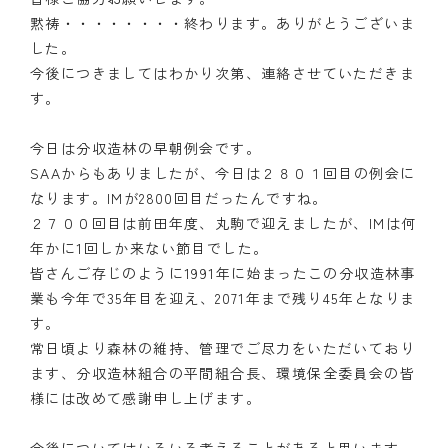
黙祷・・・・・・・・終わります。ありがとうございま
した。
今後につきましてはわかり次第、連絡させていただきま
す。
今日は分収造林の早朝例会です。
SAAからもありましたが、今日は２８０１回目の例会に
なります。IMが2800回目だったんですね。
２７００回目は前田年度、丸駒で迎えましたが、IMは何
年かに1回しか来ない節目でした。
皆さんご存じのように1991年に始まったこの分収造林事
業も今年で35年目を迎え、2071年まで残り45年となりま
す。
常日頃より森林の維持、管理でご尽力をいただいており
ます、分収造林組合の平間組合長、環境保全委員会の皆
様には改めて感謝申し上げます。
今後についてはいろいろ考えることがあると思います