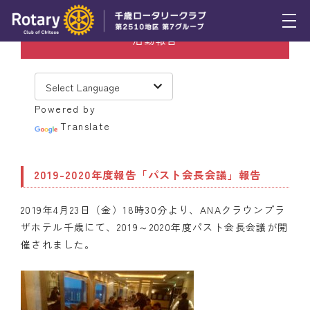
活動報告
トピックス
例会報告
Powered by
活動報告
Translate
理事会報告
2019-2020年度報告「パスト会長会議」報告
スケジュール
2019年4月23日（金）18時30分より、ANAクラウンプラ
年間プログラム
ザホテル千歳にて、2019～2020年度パスト会長会議が開
木曜会
催されました。
組織図
クラブのあゆみ