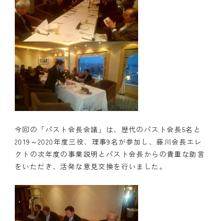
クラブの歴史
歴代会長・幹事
記念誌
案内
例会場・事務局の案内
今回の「パスト会長会議」は、歴代のパスト会長5名と
リンク集
2019～2020年度三役、理事9名が参加し、藤川会長エレ
情報公開
クトの次年度の事業説明とパスト会長からの貴重な助言
をいただき、活発な意見交換を行いました。
入会のご案内