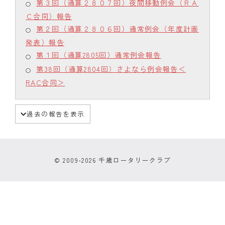
第３回（通算２８０７回）夜間移動例会（ＲＡ
Ｃ合同）報告
第２回（通算２８０６回）通常例会（年度計画
発表）報告
第１回（通算2805回）通常例会報告
第38回（通算2804回）さよなら例会報告＜
RAC合同＞
過去の報告を表示
© 2009-2026 千歳ロータリークラブ