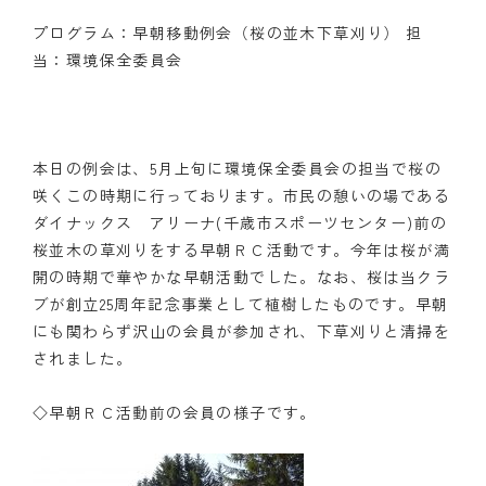
プログラム：早朝移動例会（桜の並木下草刈り） 担
クラブの歴史
当：環境保全委員会
歴代会長・幹事
記念誌
本日の例会は、5月上旬に環境保全委員会の担当で桜の
案内
咲くこの時期に行っております。市民の憩いの場である
ダイナックス アリーナ(千歳市スポーツセンター)前の
例会場・事務局の案内
桜並木の草刈りをする早朝ＲＣ活動です。今年は桜が満
開の時期で華やかな早朝活動でした。なお、桜は当クラ
リンク集
ブが創立25周年記念事業として植樹したものです。早朝
にも関わらず沢山の会員が参加され、下草刈りと清掃を
情報公開
されました。
入会のご案内
◇早朝ＲＣ活動前の会員の様子です。