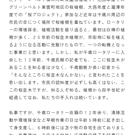
グリーンベルト東雲町地区の桜植樹、大西年度と瀧澤年
度での「桜プロジェクト」参加など近年は千歳川周辺の
市民の目につく場所で桜植樹を重ねています。ロータリ
ーの環境保全、植樹活動を振り返ると、最初は白樺の植
樹が多く、２５年前の桜並木植樹が、市街地に桜を植え
るようになる活動に先駆けたもので、一つの転機となっ
た事業だと思います。しかし、私が千歳ロータリーに入
会した１２年前、千歳民報の記者でも、ここに桜並木が
あることを知る者は少なく、千歳勤務が長い記者から
「そんなところに桜並木なんかない」と言われたことを
思い出します。市民の認知度が必ずしも高くはない、こ
この桜並木ですが、知る人ぞ知る。植樹から四半世紀が
経過してなお、私たちの手入れは続いています。
私事ですが、千歳ロータリー在籍の１２年余り、清掃活
動や環境保全など早朝作業の日は午前５時前に起き出し
て身支度し、６時前後には苫小牧の自宅を出ておりまし