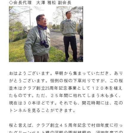
◇会長代理 大澤 雅松 副会長
おはようございます。早朝から集まっていただき、あり
がとうございます。恒例の桜の下草刈りですが、この桜
並木はクラブ創立25周年記念事業として１２０本を植え
たものです。ただ、２５年間に枯れてしまう木も多く、
現在は３０本ほどです。それでも、開花時期には、花の
トンネルを見ることができます。
桜と言えば、クラブ創立４５周年記念で村田年度に行っ
たグリーンベルト横の河畔公園桜植樹や、沼田年度での