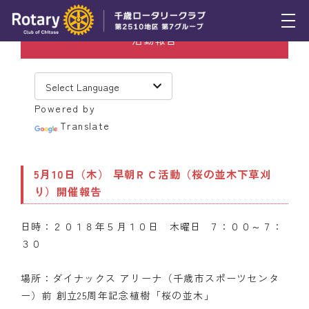
活動報告
トピックス
例会報告
Powered by
活動報告
Translate
理事会報告
5月10日（木） 早朝ＲＣ活動（桜の並木下草刈
スケジュール
り）開催報告
年間プログラム
日時：２０１８年５月１０日 木曜日 ７：００～７：
木曜会
３０
組織図
場所：ダイナックス アリーナ（千歳市スポーツセンタ
ー）前 創立25周年記念植樹「桜の並木」
クラブのあゆみ