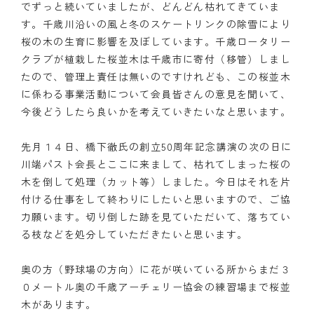
でずっと続いていましたが、どんどん枯れてきていま
す。千歳川沿いの風と冬のスケートリンクの除雪により
桜の木の生育に影響を及ぼしています。千歳ロータリー
クラブが植栽した桜並木は千歳市に寄付（移管）しまし
たので、管理上責任は無いのですけれども、この桜並木
に係わる事業活動について会員皆さんの意見を聞いて、
今後どうしたら良いかを考えていきたいなと思います。
先月１４日、橋下徹氏の創立50周年記念講演の次の日に
川端パスト会長とここに来まして、枯れてしまった桜の
木を倒して処理（カット等）しました。今日はそれを片
付ける仕事をして終わりにしたいと思いますので、ご協
力願います。切り倒した跡を見ていただいて、落ちてい
る枝などを処分していただきたいと思います。
奥の方（野球場の方向）に花が咲いている所からまだ３
０メートル奥の千歳アーチェリー協会の練習場まで桜並
木があります。