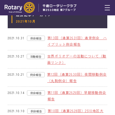
過去記事アーカイブ
トピックス
2021年10月
例会報告
第13回（通算2631回）通常例会 ハ
2021.10.31
例会報告
活動報告
イブリット例会報告
理事会報告
世界ポリオデーの活動について（動
2021.10.27
活動報告
画リンク）
スケジュール
第12回（通算2630回）夜間移動例会
2021.10.21
例会報告
年間プログラム
（丸駒例会）報告
木曜会
第11回（通算2629回）早朝移動例会
2021.10.14
例会報告
報告
組織図
第10回（通算2628回）2510地区大
2021.10.10
例会報告
クラブのあゆみ