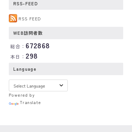
RSS-FEED
RSS FEED
WEB訪問者数
672868
総合：
298
本日：
Language
Powered by
Translate