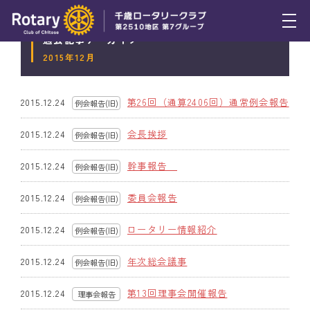
過去記事アーカイブ
トピックス
2015年12月
例会報告
第26回（通算2406回）通常例会報告
2015.12.24
例会報告(旧)
活動報告
会長挨拶
2015.12.24
例会報告(旧)
理事会報告
幹事報告
2015.12.24
例会報告(旧)
スケジュール
委員会報告
2015.12.24
例会報告(旧)
年間プログラム
ロータリー情報紹介
2015.12.24
例会報告(旧)
木曜会
年次総会議事
2015.12.24
例会報告(旧)
組織図
第13回理事会開催報告
2015.12.24
理事会報告
クラブのあゆみ
(旧)