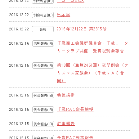
ニコニコBOX
2016.12.22
例会報告(旧)
クラブの歴史
出席率
2016.12.22
例会報告(旧)
歴代会長・幹事
2016年12月22日 第2315号
2016.12.22
会報
記念誌
千歳商工会議所議員会・千歳ロータ
2016.12.16
活動報告(旧)
リークラブ共催 受賞祝賀会報告
案内
第18回（通算2451回）夜間例会（ク
2016.12.15
例会報告(旧)
例会場・事務局の案内
リスマス家族会）（千歳ＲＡＣ合
同）
リンク集
会長挨拶
2016.12.15
情報公開
例会報告(旧)
千歳RAC会長挨拶
2016.12.15
入会のご案内
例会報告(旧)
幹事報告
2016.12.15
例会報告(旧)
千歳RAC幹事報告
2016.12.15
例会報告(旧)