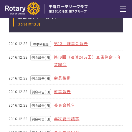
過去記事アーカイブ
トピックス
2016年12月
例会報告
第13回理事会報告
2016.12.22
理事会報告
(旧)
活動報告
第19回（通算2452回）通常例会・年
2016.12.22
例会報告(旧)
理事会報告
次総会
スケジュール
会長挨拶
2016.12.22
例会報告(旧)
年間プログラム
幹事報告
2016.12.22
例会報告(旧)
木曜会
委員会報告
2016.12.22
例会報告(旧)
組織図
年次総会議事
2016.12.22
例会報告(旧)
クラブのあゆみ