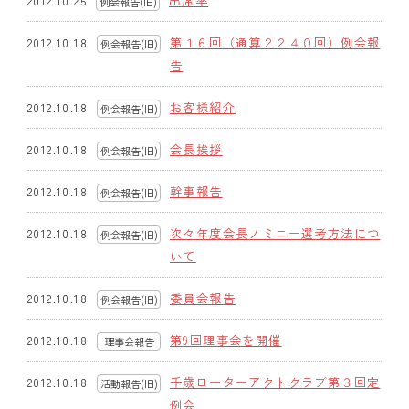
出席率
2012.10.25
例会報告(旧)
クラブの歴史
第１６回（通算２２４０回）例会報
2012.10.18
例会報告(旧)
告
歴代会長・幹事
お客様紹介
2012.10.18
例会報告(旧)
記念誌
会長挨拶
2012.10.18
例会報告(旧)
案内
幹事報告
2012.10.18
例会報告(旧)
例会場・事務局の案内
次々年度会長ノミニー選考方法につ
2012.10.18
例会報告(旧)
リンク集
いて
情報公開
委員会報告
2012.10.18
例会報告(旧)
入会のご案内
第9回理事会を開催
2012.10.18
理事会報告
(旧)
千歳ローターアクトクラブ第３回定
2012.10.18
活動報告(旧)
例会