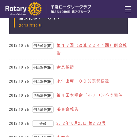
過去記事アーカイブ
トピックス
2012年10月
例会報告
第１７回（通算２２４１回）例会報
2012.10.25
例会報告(旧)
活動報告
告
理事会報告
会長挨拶
2012.10.25
例会報告(旧)
スケジュール
永年出席１００％表彰伝達
2012.10.25
例会報告(旧)
年間プログラム
第４回木曜会ゴルフコンペの開催
2012.10.25
活動報告(旧)
木曜会
委員会報告
2012.10.25
例会報告(旧)
組織図
2012年10月25日 第2123号
2012.10.25
会報
クラブのあゆみ