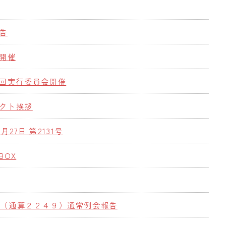
告
開催
回実行委員会開催
クト挨拶
2月27日 第2131号
BOX
回（通算２２４９）通常例会報告