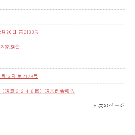
拶
告
2月20日 第2130号
マス家族会
2月13日 第2129号
（通算２２４８回）通常例会報告
» 次のページ