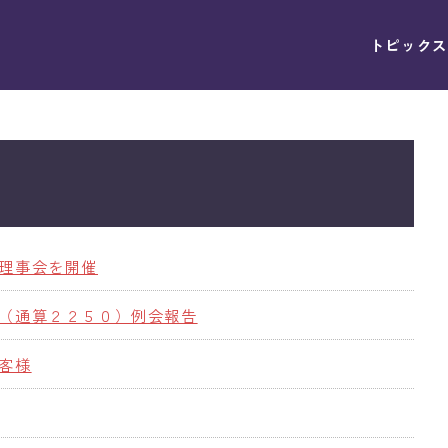
トピックス
理事会を開催
（通算２２５０）例会報告
客様