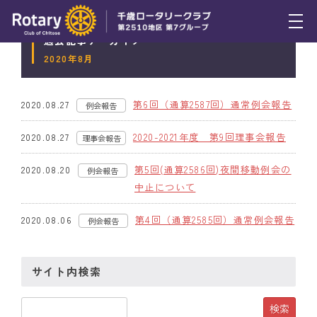
過去記事アーカイブ
トピックス
2020年8月
例会報告
第6回（通算2587回）通常例会報告
2020.08.27
例会報告
活動報告
2020-2021年度 第9回理事会報告
2020.08.27
理事会報告
理事会報告
第5回(通算2586回)夜間移動例会の
2020.08.20
例会報告
スケジュール
中止について
年間プログラム
第4回（通算2585回）通常例会報告
2020.08.06
例会報告
木曜会
サイト内検索
組織図
クラブのあゆみ