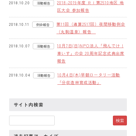
2018-2019年度 ＲＩ第2510地区 地
2018.10.20
活動報告
区大会 参加報告
クラブの歴史
第11回（通算2517回）夜間移動例会
2018.10.11
例会報告
歴代会長・幹事
（丸駒温泉）報告
記念誌
10月7日(日)NPO法人「飛んでけ !
2018.10.07
活動報告
案内
車いす」の会 20周年記念式典出席
報告
例会場・事務局の案内
10月4日(木)早朝ロータリー活動
2018.10.04
活動報告
リンク集
「分収造林育成活動」
情報公開
サイト内検索
入会のご案内