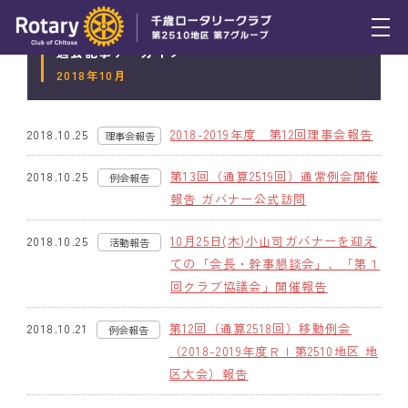
過去記事アーカイブ
トピックス
2018年10月
例会報告
2018-2019年度 第12回理事会報告
2018.10.25
理事会報告
活動報告
第13回（通算2519回）通常例会開催
2018.10.25
例会報告
理事会報告
報告 ガバナー公式訪問
スケジュール
10月25日(木)小山司ガバナーを迎え
2018.10.25
活動報告
ての「会長・幹事懇談会」、「第１
年間プログラム
回クラブ協議会」開催報告
木曜会
第12回（通算2518回）移動例会
2018.10.21
例会報告
（2018-2019年度ＲＩ第2510地区 地
組織図
区大会）報告
クラブのあゆみ