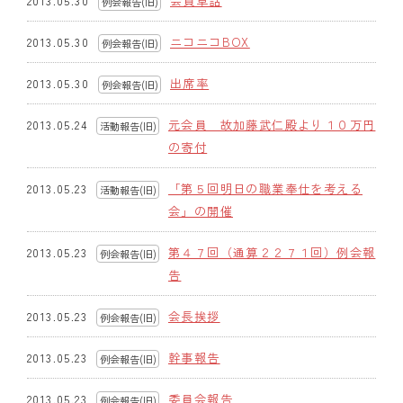
会員卓話
2013.05.30
例会報告(旧)
クラブの歴史
ニコニコBOX
2013.05.30
例会報告(旧)
歴代会長・幹事
出席率
2013.05.30
例会報告(旧)
記念誌
元会員 故加藤武仁殿より１０万円
2013.05.24
活動報告(旧)
の寄付
案内
「第５回明日の職業奉仕を考える
2013.05.23
活動報告(旧)
例会場・事務局の案内
会」の開催
リンク集
第４７回（通算２２７１回）例会報
2013.05.23
例会報告(旧)
告
情報公開
会長挨拶
2013.05.23
入会のご案内
例会報告(旧)
幹事報告
2013.05.23
例会報告(旧)
委員会報告
2013.05.23
例会報告(旧)