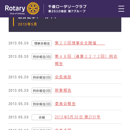
過去記事アーカイブ
トピックス
2013年5月
例会報告
第２０回理事会を開催
2013.05.30
理事会報告
(旧)
活動報告
第４８回（通算２２７２回）例会
2013.05.30
例会報告(旧)
理事会報告
報告
スケジュール
会長挨拶
2013.05.30
例会報告(旧)
年間プログラム
幹事報告
2013.05.30
例会報告(旧)
木曜会
委員会報告
2013.05.30
例会報告(旧)
組織図
2013年5月30日 第2151号
2013.05.30
会報
クラブのあゆみ