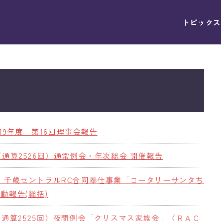
トピックス
2019年度 第16回理事会報告
（通算2526回）通常例会・年次総会 開催報告
・千歳セントラルRC合同奉仕事業「ロータリーサンタち
動報告(総括)
（通算2525回）夜間例会「クリスマス家族会」〈ＲＡＣ