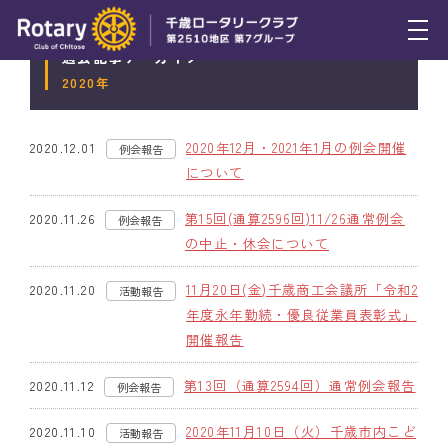
過去記事アーカイブ
トピックス
2020年
例会報告
2020年12月・2021年1月の例会開催
2020.12.01
例会報告
活動報告
について
理事会報告
第15回(通算2596回)11/26通常例会
2020.11.26
例会報告
の中止・休会について
スケジュール
11月20日(金)千歳商工会議所「令和2
2020.11.20
活動報告
年間プログラム
年度永年勤続・優良従業員表彰式」
開催報告
木曜会
第13回（通算2594回）通常例会報告
2020.11.12
例会報告
組織図
2020年11月10日（火）千歳市内こど
2020.11.10
活動報告
クラブのあゆみ