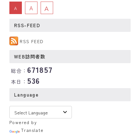
A
A
A
RSS-FEED
RSS FEED
WEB訪問者数
671857
総合：
536
本日：
Language
Powered by
Translate