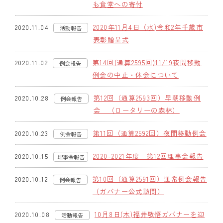
も食堂への寄付
クラブの歴史
2020年11月4日（水)令和2年千歳市
2020.11.04
活動報告
表彰贈呈式
歴代会長・幹事
第14回(通算2595回)11/19夜間移動
2020.11.02
記念誌
例会報告
例会の中止・休会について
案内
第12回（通算2593回）早朝移動例
2020.10.28
例会報告
例会場・事務局の案内
会 （ロータリーの森林）
リンク集
第11回（通算2592回）夜間移動例会
2020.10.23
例会報告
情報公開
2020-2021年度 第12回理事会報告
2020.10.15
理事会報告
入会のご案内
第10回（通算2591回）通常例会報告
2020.10.12
例会報告
（ガバナー公式訪問）
10月8日(木)福井敬悟ガバナーを迎
2020.10.08
活動報告