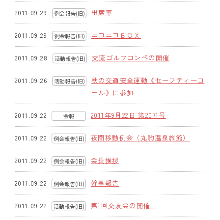
出席率
2011.09.29
例会報告(旧)
クラブの歴史
ニコニコＢＯＸ
2011.09.29
例会報告(旧)
歴代会長・幹事
交流ゴルフコンペの開催
2011.09.28
活動報告(旧)
記念誌
秋の交通安全運動《セーフティーコ
2011.09.26
活動報告(旧)
案内
ール》に参加
例会場・事務局の案内
2011年9月22日 第2071号
2011.09.22
会報
リンク集
夜間移動例会（丸駒温泉旅館）
2011.09.22
例会報告(旧)
情報公開
会長挨拶
2011.09.22
例会報告(旧)
入会のご案内
幹事報告
2011.09.22
例会報告(旧)
第1回交友会の開催
2011.09.22
活動報告(旧)