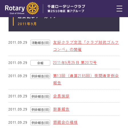
過去記事アーカイブ
トピックス
2011年9月
例会報告
友好クラブ交流「クラブ対抗ゴルフ
2011.09.29
活動報告(旧)
活動報告
コンペ」の開催
理事会報告
2011年9月29日 第2072号
2011.09.29
会報
スケジュール
第13回（通算2185回）夜間通常例会
2011.09.29
例会報告(旧)
報告
年間プログラム
会長挨拶
2011.09.29
例会報告(旧)
木曜会
幹事報告
2011.09.29
例会報告(旧)
組織図
懇親会の模様
2011.09.29
例会報告(旧)
クラブのあゆみ